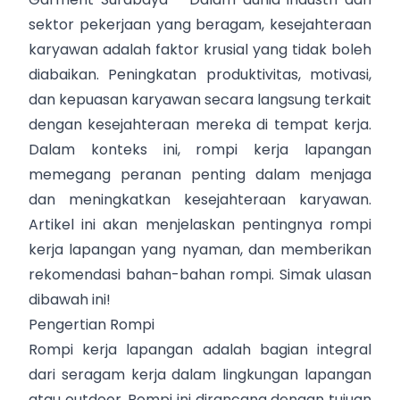
sektor pekerjaan yang beragam, kesejahteraan
karyawan adalah faktor krusial yang tidak boleh
diabaikan. Peningkatan produktivitas, motivasi,
dan kepuasan karyawan secara langsung terkait
dengan kesejahteraan mereka di tempat kerja.
Dalam konteks ini, rompi kerja lapangan
memegang peranan penting dalam menjaga
dan meningkatkan kesejahteraan karyawan.
Artikel ini akan menjelaskan pentingnya rompi
kerja lapangan yang nyaman, dan memberikan
rekomendasi bahan-bahan rompi. Simak ulasan
dibawah ini!
Pengertian Rompi
Rompi kerja lapangan adalah bagian integral
dari seragam kerja dalam lingkungan lapangan
atau outdoor. Rompi ini dirancang dengan tujuan