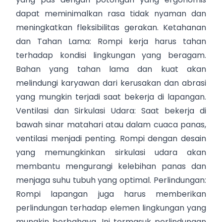
dapat meminimalkan rasa tidak nyaman dan
meningkatkan fleksibilitas gerakan. Ketahanan
dan Tahan Lama: Rompi kerja harus tahan
terhadap kondisi lingkungan yang beragam.
Bahan yang tahan lama dan kuat akan
melindungi karyawan dari kerusakan dan abrasi
yang mungkin terjadi saat bekerja di lapangan.
Ventilasi dan Sirkulasi Udara: Saat bekerja di
bawah sinar matahari atau dalam cuaca panas,
ventilasi menjadi penting. Rompi dengan desain
yang memungkinkan sirkulasi udara akan
membantu mengurangi kelebihan panas dan
menjaga suhu tubuh yang optimal. Perlindungan:
Rompi lapangan juga harus memberikan
perlindungan terhadap elemen lingkungan yang
mungkin berbahaya. Ini termasuk perlindungan