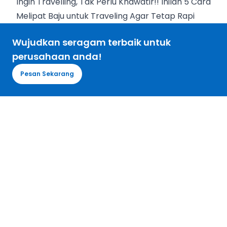
Ingin Travelling, Tak Perlu Khawatir!! Inilah 5 Cara
Melipat Baju untuk Traveling Agar Tetap Rapi
Wujudkan seragam terbaik untuk
perusahaan anda!
Pesan Sekarang