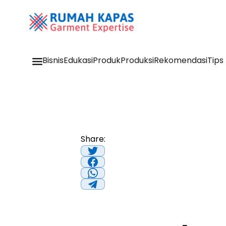
Bisnis
Edukasi
Produk
Produksi
Rekomendasi
Tips
Share: